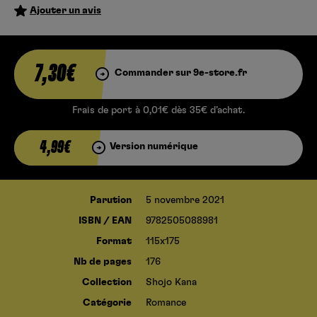
Ajouter un avis
7,30€
Commander sur 9e-store.fr
Frais de port à 0,01€ dès 35€ d’achat.
4,99€
Version numérique
Parution
5 novembre 2021
ISBN / EAN
9782505088981
Format
115x175
Nb de pages
176
Collection
Shojo Kana
Catégorie
Romance