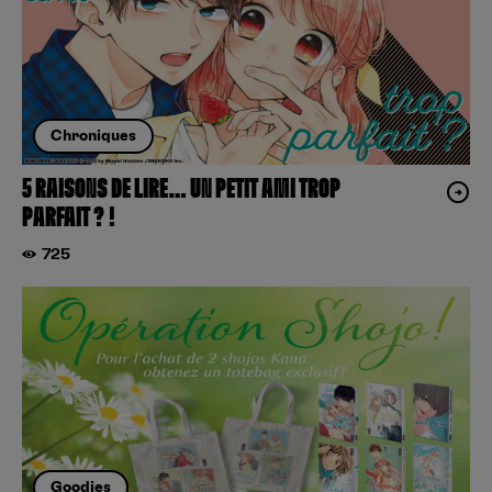
Chroniques
5 RAISONS DE LIRE… UN PETIT AMI TROP
PARFAIT ? !
725
Goodies