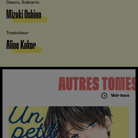
Dessin, Scénario
Mizuki Oshino
Traducteur
Aline Kukor
AUTRES TOME
Voir tous