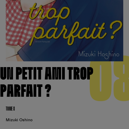
Créer un compte
Hunter x Hunter
Cultura
Fnac
Fire Force
Se connecter
S’inscrire
Black Butler
Kobo
0
UN PETIT AMI TROP
PARFAIT ?
TOME 8
Mizuki Oshino