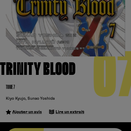
Créer un compte
Hunter x Hunter
Cultura
Fnac
Fire Force
Se connecter
S’inscrire
Black Butler
0
Kobo
TRINITY BLOOD
TOME 7
Kiyo Kyujo
,
Sunao Yoshida
Ajouter un avis
Lire un extrait