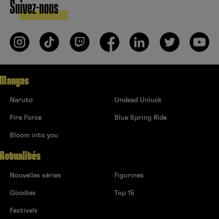
Suivez-nous
Mangas
Naruto
Undead Unluck
Fire Force
Blue Spring Ride
Bloom into you
Actualités
Nouvelles séries
Figurines
Goodies
Top 15
Festivals