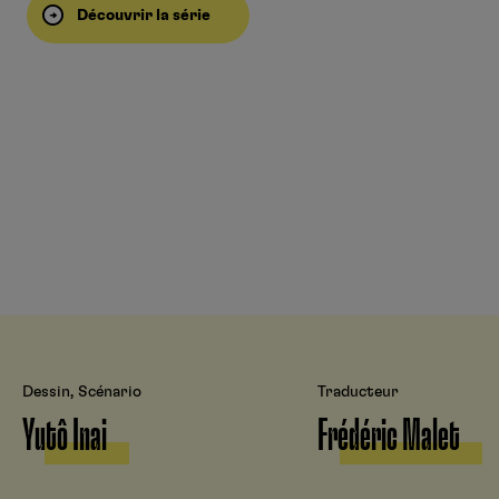
Découvrir la série
Dessin, Scénario
Traducteur
Yutô Inai
Frédéric Malet