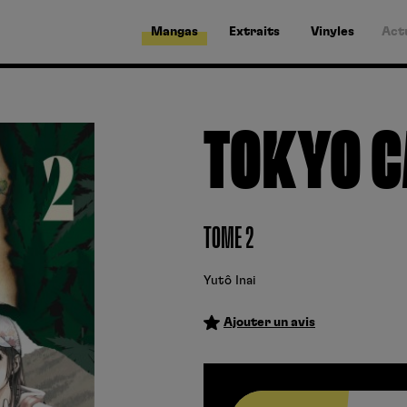
Mangas
Extraits
Vinyles
Act
TOKYO 
TOME 2
Yutô Inai
Ajouter un avis