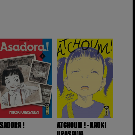
SADORA !
ATCHOUM ! - NAOKI
URASAWA