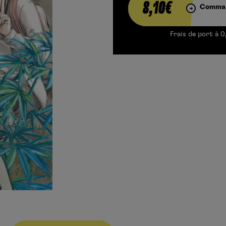
8,10€
Comman
Frais de port à 0