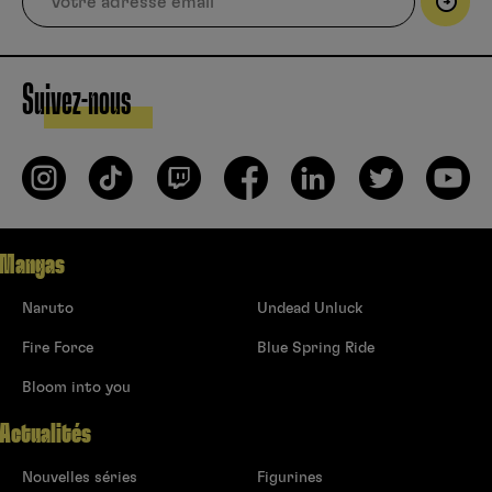
Suivez-nous
Mangas
Naruto
Undead Unluck
Fire Force
Blue Spring Ride
Bloom into you
Actualités
Nouvelles séries
Figurines