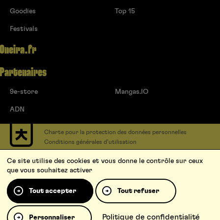
Goodies
Top 15
Festivals
Oneira.fr
Partenaires
9e-store
Mangas.IO
ADN
Charte pour la protection des données personnelles
Conditions générales d’utilisation
Contact
Ce site utilise des cookies et vous donne le contrôle sur ceux
Soumettre un projet
que vous souhaitez activer
Proposer une série
Qui sommes-nous ?
Tout accepter
Tout refuser
Politique de confidentialité
Personnaliser