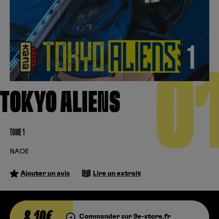
Créer un compte
Hunter x Hunter
Fire Force
Se connecter
S’inscrire
Black Butler
0
TOKYO ALIENS
TOME 1
NAOE
Ajouter un avis
Lire un extrait
8,10€
Commander sur 9e-store.fr