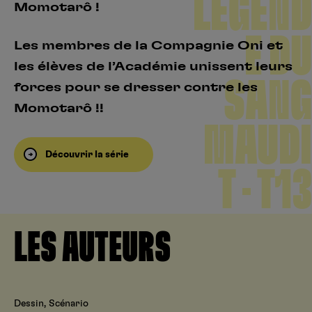
LÉGEND
Momotarô !
E DU
Les membres de la Compagnie Oni et
les élèves de l’Académie unissent leurs
SANG
forces pour se dresser contre les
Momotarô !!
MAUDI
Découvrir la série
T – T13
LES AUTEURS
Dessin, Scénario