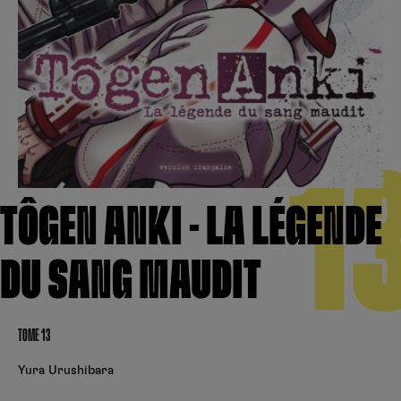
Créer un compte
Hunter x Hunter
Fire Force
Se connecter
S’inscrire
Black Butler
1
TÔGEN ANKI - LA LÉGENDE
DU SANG MAUDIT
TOME 13
Yura Urushibara