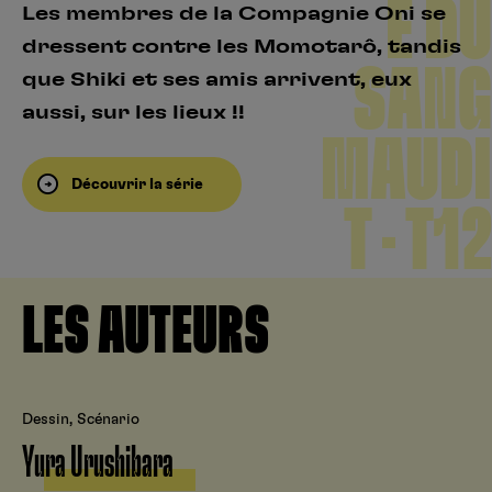
E DU
Les membres de la Compagnie Oni se
dressent contre les Momotarô, tandis
SANG
que Shiki et ses amis arrivent, eux
aussi, sur les lieux !!
MAUDI
Découvrir la série
T – T12
LES AUTEURS
Dessin, Scénario
Yura Urushibara