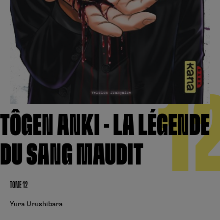
Créer un compte
Hunter x Hunter
Fire Force
Se connecter
S’inscrire
Black Butler
1
TÔGEN ANKI - LA LÉGENDE
DU SANG MAUDIT
TOME 12
Yura Urushibara