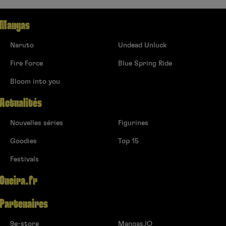
Mangas
Naruto
Undead Unluck
Fire Force
Blue Spring Ride
Bloom into you
Actualités
Nouvelles séries
Figurines
Goodies
Top 15
Festivals
Oneira.fr
Partenaires
9e-store
Mangas.IO