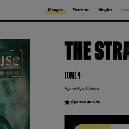
Mangas
Extraits
Vinyles
Act
THE STR
TOME 4
Ayano Kyo
,
Uketsu
Ajouter un avis