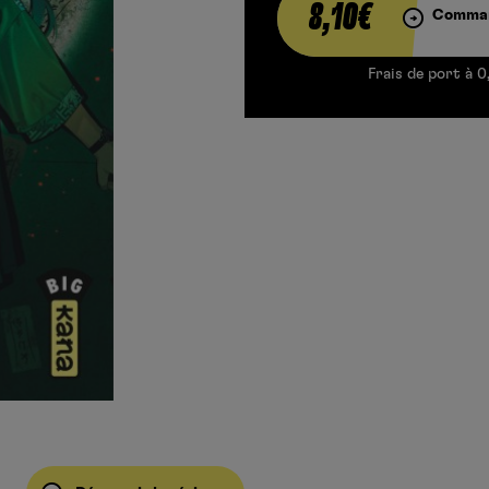
8,10€
Comman
Frais de port à 0