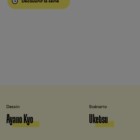
Découvrir la série
Dessin
Scénario
Ayano Kyo
Uketsu