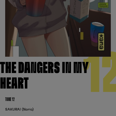
Créer un compte
Hunter x Hunter
Fire Force
Se connecter
S’inscrire
Black Butler
1
THE DANGERS IN MY
HEART
TOME 12
SAKURAI (Norio)