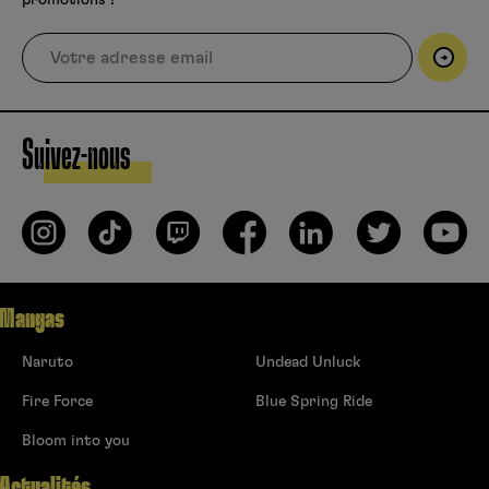
Suivez-nous
Mangas
Naruto
Undead Unluck
Fire Force
Blue Spring Ride
Bloom into you
Actualités