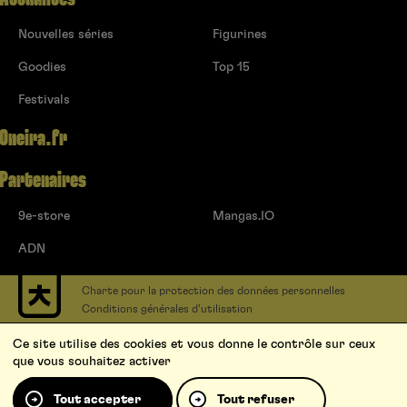
Nouvelles séries
Figurines
Goodies
Top 15
Festivals
Oneira.fr
Partenaires
9e-store
Mangas.IO
ADN
Charte pour la protection des données personnelles
Conditions générales d’utilisation
Contact
Ce site utilise des cookies et vous donne le contrôle sur ceux
Soumettre un projet
que vous souhaitez activer
Proposer une série
Qui sommes-nous ?
Tout accepter
Tout refuser