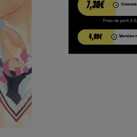
7,30€
Comman
Frais de port à 0
4,99€
Version 