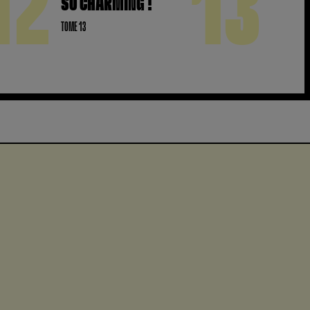
12
13
SO CHARMING !
TOME 13