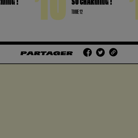
10
MING !
SO CHARMING !
TOME 12
PARTAGER