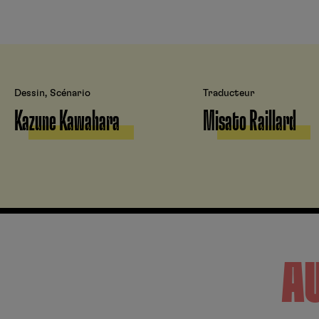
Dessin, Scénario
Traducteur
Kazune Kawahara
Misato Raillard
A