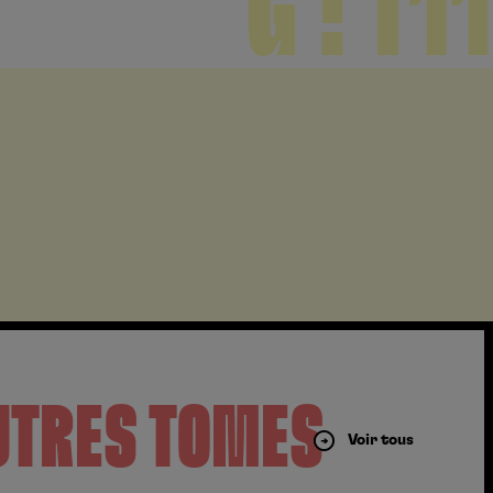
G ! T11
UTRES TOMES
Voir tous