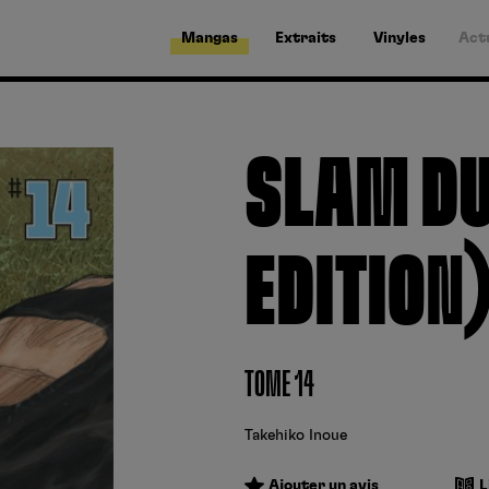
Mangas
Extraits
Vinyles
Act
SLAM DU
EDITION
TOME 14
Takehiko Inoue
Ajouter un avis
L