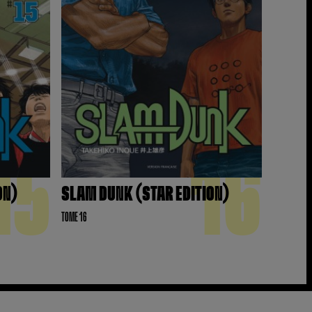
15
16
ON)
SLAM DUNK (STAR EDITION)
TOME 16