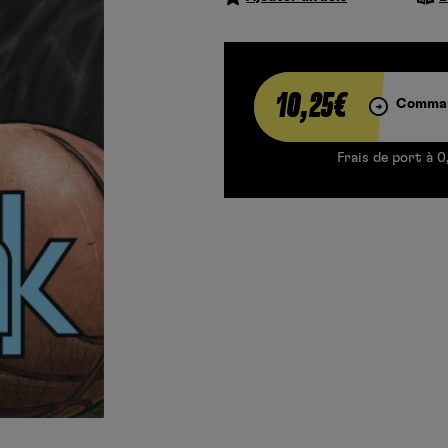
10,25€
Comman
Frais de port à 0