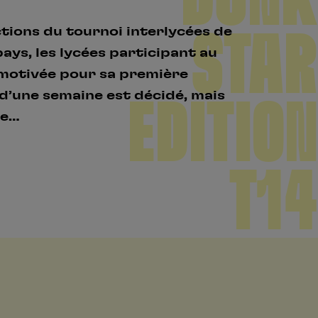
STAR
tions du tournoi interlycées de
ays, les lycées participant au
 motivée pour sa première
d’une semaine est décidé, mais
EDITION
ie…
T14