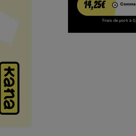
14,25€
Comman
Frais de port à 0