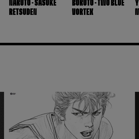
NARUTO - SASUKE
BORUTO - TWO BLUE
Y
RETSUDEN
VORTEX
M