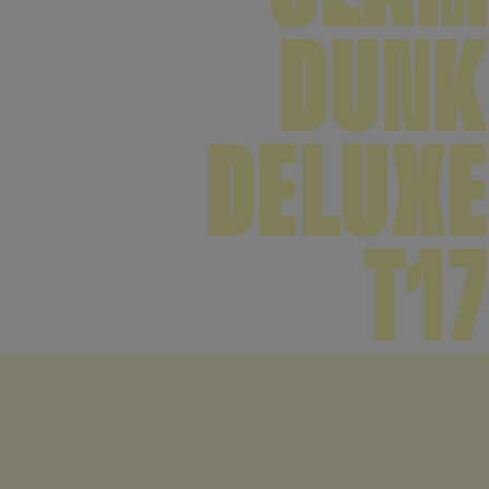
DUNK
DELUXE
T17