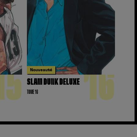
15
16
Nouveauté
SLAM DUNK DELUXE
TOME 16