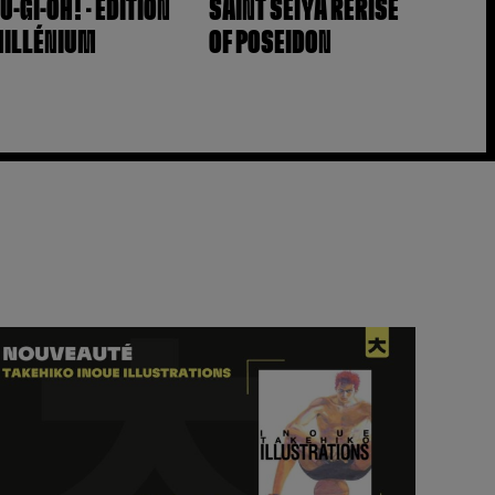
U-GI-OH! – ÉDITION
SAINT SEIYA RERISE
ILLÉNIUM
OF POSEIDON