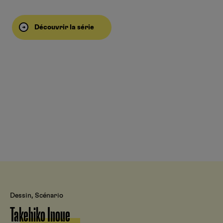
Découvrir la série
Dessin, Scénario
Takehiko Inoue