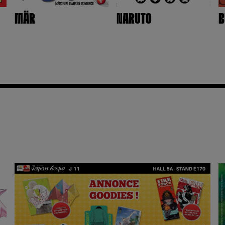
MÄR
NARUTO
B