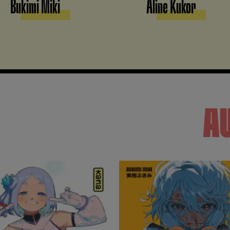
Bukimi Miki
Aline Kukor
A