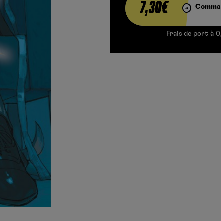
7,30€
Comman
Frais de port à 0