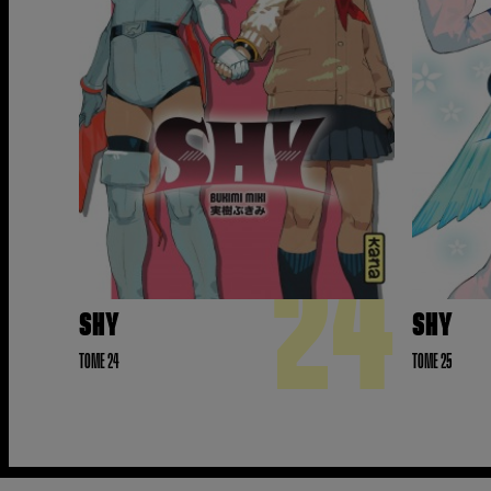
24
SHY
SHY
TOME 24
TOME 25