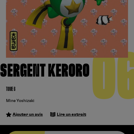
Créer un compte
Hunter x Hunter
Cultura
Fnac
Fire Force
Se connecter
S’inscrire
Black Butler
0
Kobo
SERGENT KERORO
TOME 6
Mine Yoshizaki
Ajouter un avis
Lire un extrait