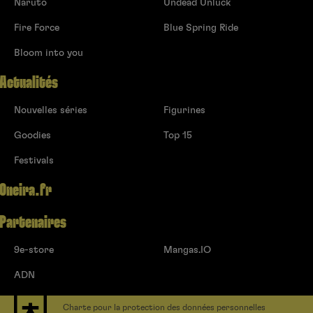
Naruto
Undead Unluck
Fire Force
Blue Spring Ride
Bloom into you
Actualités
Nouvelles séries
Figurines
Goodies
Top 15
Festivals
Oneira.fr
Partenaires
9e-store
Mangas.IO
ADN
Charte pour la protection des données personnelles