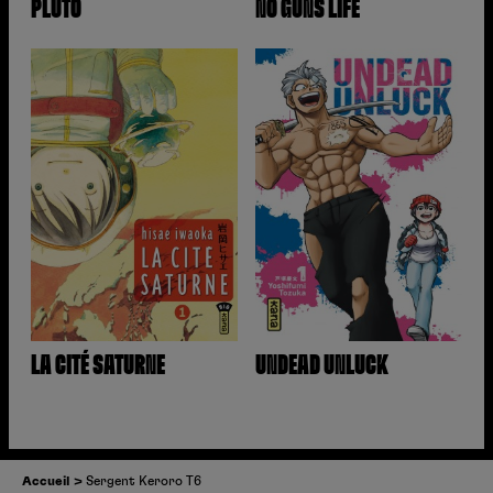
PLUTO
NO GUNS LIFE
LA CITÉ SATURNE
UNDEAD UNLUCK
Accueil
Sergent Keroro T6