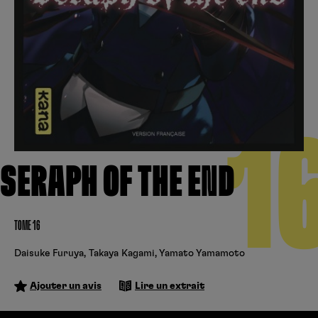
Créer un compte
Hunter x Hunter
Cultura
Fnac
Fire Force
Se connecter
S’inscrire
Black Butler
Kobo
1
SERAPH OF THE END
TOME 16
Daisuke Furuya
,
Takaya Kagami
,
Yamato Yamamoto
Ajouter un avis
Lire un extrait