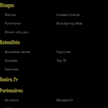
Mangas
Naruto
Undead Unluck
Fire Force
Blue Spring Ride
Bloom into you
Actualités
Nouvelles séries
Figurines
Goodies
Top 15
Festivals
Oneira.fr
Partenaires
9e-store
Mangas.IO