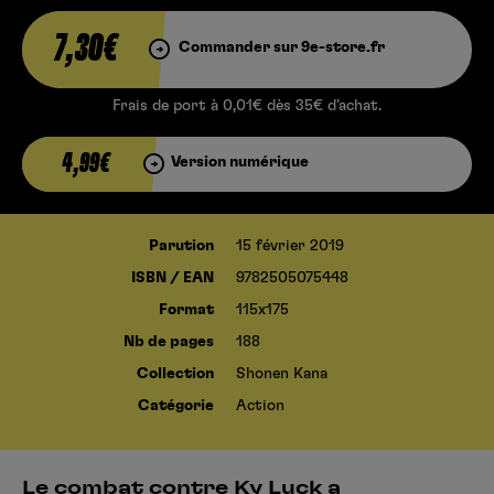
7,30€
Commander sur 9e-store.fr
Frais de port à 0,01€ dès 35€ d’achat.
4,99€
Version numérique
Parution
15 février 2019
ISBN / EAN
9782505075448
Format
115x175
Nb de pages
188
Collection
Shonen Kana
Catégorie
Action
Le combat contre Ky Luck a