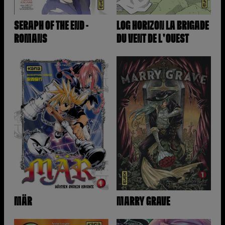
SERAPH OF THE END -
LOG HORIZON LA BRIGADE
ROMANS
DU VENT DE L'OUEST
MÄR
MARRY GRAVE