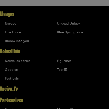
Mangas
Naruto
Undead Unluck
Fire Force
Blue Spring Ride
Bloom into you
Actualités
Nouvelles séries
Figurines
Goodies
Top 15
Festivals
Oneira.fr
Partenaires