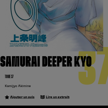
Créer un compte
Hunter x Hunter
Fire Force
Se connecter
S’inscrire
Black Butler
3
SAMURAI DEEPER KYO
TOME 37
Kamijyo Akimine
Ajouter un avis
Lire un extrait