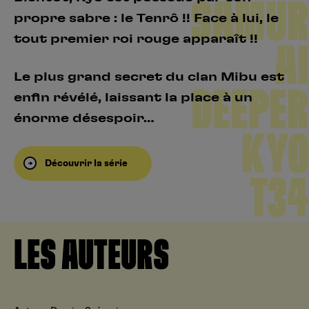
SAMUR
propre sabre : le Tenrô !! Face à lui, le
tout premier roi rouge apparaît !!
AI
Le plus grand secret du clan Mibu est
DEEPER
enfin révélé, laissant la place à un
énorme désespoir…
KYO
Découvrir la série
T34
LES AUTEURS