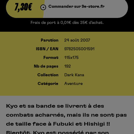
7,30€
Commander sur 9e-store.fr
Frais de port à 0,01€ dès 35€ d’achat.
Parution
24 août 2007
ISBN / EAN
9782505001591
Format
115x175
Nb de pages
192
Collection
Dark Kana
Catégorie
Aventure
Kyo et sa bande se livrent à des
combats acharnés, mais ils ne sont pas
de taille face à Fubuki et Hishigi !!
Bientôt, Kyo est possédé par son