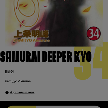
Créer un compte
Hunter x Hunter
Fire Force
Se connecter
S’inscrire
Black Butler
3
SAMURAI DEEPER KYO
TOME 34
Kamijyo Akimine
Ajouter un avis