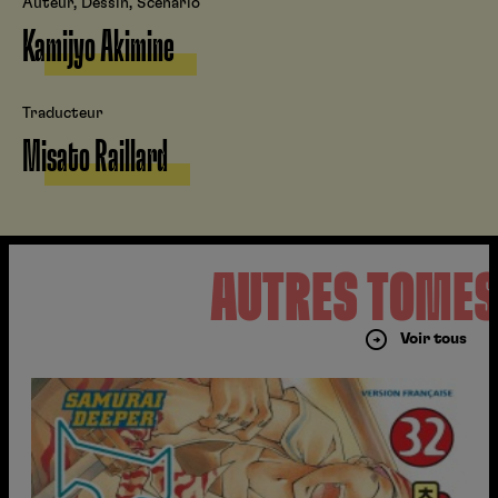
Auteur, Dessin, Scénario
Kamijyo Akimine
Traducteur
Misato Raillard
AUTRES TOME
Voir tous