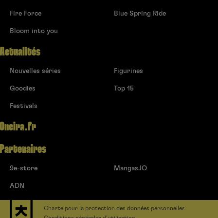
Fire Force
Blue Spring Ride
Bloom into you
Actualités
Nouvelles séries
Figurines
Goodies
Top 15
Festivals
Oneira.fr
Partenaires
9e-store
Mangas.IO
ADN
Charte pour la protection des données personnelles
Conditions générales d’utilisation