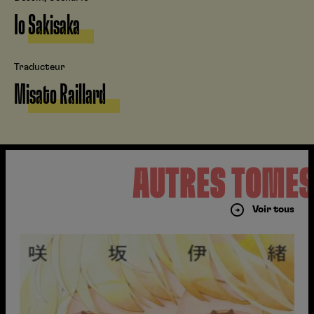
Io Sakisaka
Traducteur
Misato Raillard
AUTRES TOME
Voir tous