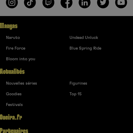
Mangas
Naruto
Undead Unluck
Fire Force
Blue Spring Ride
Bloom into you
Actualités
Nouvelles séries
Figurines
Goodies
Top 15
Festivals
Oneira.fr
Partenaires