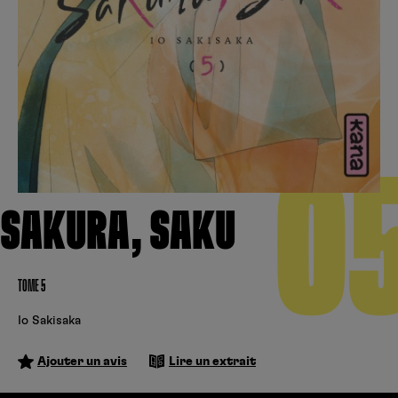
Créer un compte
Hunter x Hunter
Fire Force
Se connecter
S’inscrire
Black Butler
0
SAKURA, SAKU
TOME 5
Io Sakisaka
Ajouter un avis
Lire un extrait