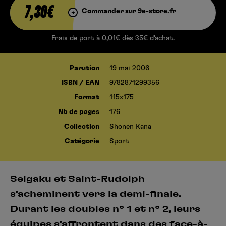
7,30€
Commander sur 9e-store.fr
Frais de port à 0,01€ dès 35€ d’achat.
Parution
19 mai 2006
ISBN / EAN
9782871299356
Format
115x175
Nb de pages
176
Collection
Shonen Kana
Catégorie
Sport
Seigaku et Saint-Rudolph
s’acheminent vers la demi-finale.
Durant les doubles n° 1 et n° 2, leurs
équipes s’affrontent dans des face-à-