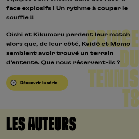
face explosifs ! Un rythme à couper le
souffle !!
PRINCE
Ôishi et Kikumaru perdent leur match
alors que, de leur côté, Kaidô et Momo
DU
semblent avoir trouvé un terrain
d’entente. Que nous réservent-ils ?
TENNIS
Découvrir la série
T8
LES AUTEURS