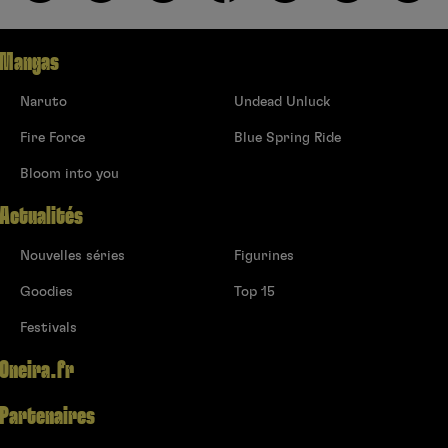
Mangas
Naruto
Undead Unluck
Fire Force
Blue Spring Ride
Bloom into you
Actualités
Nouvelles séries
Figurines
Goodies
Top 15
Festivals
Oneira.fr
Partenaires