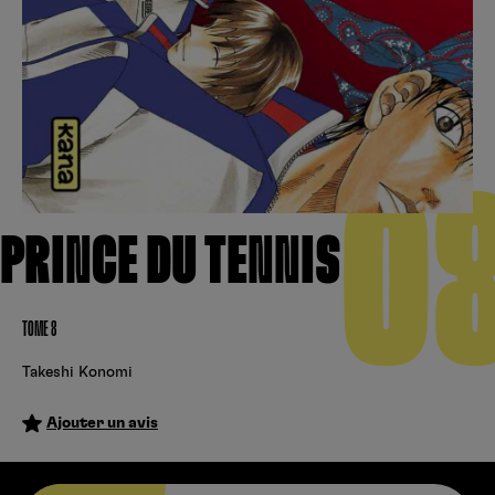
Créer un compte
Hunter x Hunter
Fire Force
Se connecter
S’inscrire
Black Butler
0
PRINCE DU TENNIS
TOME 8
Takeshi Konomi
Ajouter un avis