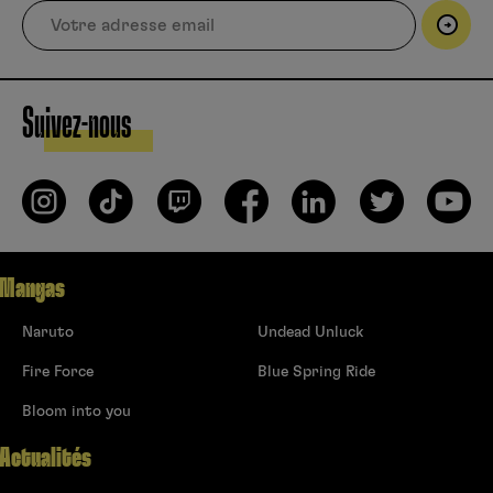
Suivez-nous
Mangas
Naruto
Undead Unluck
Fire Force
Blue Spring Ride
Bloom into you
Actualités