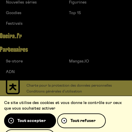
Nouvelles séries
Figurines
Goodies
Top 15
Festivals
Oneira.fr
Partenaires
9e-store
Mangas.IO
ADN
Charte pour la protection des données personnelles
Conditions générales d’utilisation
Contact
Ce site utilise des cookies et vous donne le contrôle sur ceux
Soumettre un projet
que vous souhaitez activer
Proposer une série
Qui sommes-nous ?
Tout accepter
Tout refuser