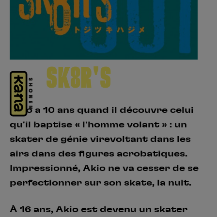
Créer un compte
Hunter x Hunter
Fire Force
Se connecter
S’inscrire
Black Butler
SK8R'S
Akio a 10 ans quand il découvre celui
qu'il baptise « l'homme volant » : un
skater de génie virevoltant dans les
airs dans des figures acrobatiques.
Impressionné, Akio ne va cesser de se
perfectionner sur son skate, la nuit.
À 16 ans, Akio est devenu un skater