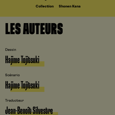
Collection
Shonen Kana
LES AUTEURS
Dessin
Hajime Tojitsuki
Scénario
Hajime Tojitsuki
Traducteur
Jean-Benoît Silvestre