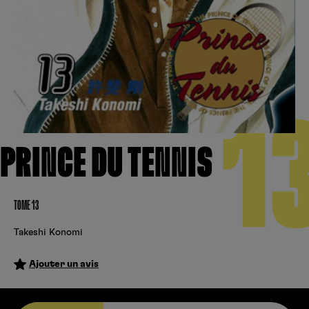
Créer un compte
Hunter x Hunter
Fire Force
Se connecter
S’inscrire
Black Butler
1
PRINCE DU TENNIS
TOME 13
Takeshi Konomi
Ajouter un avis