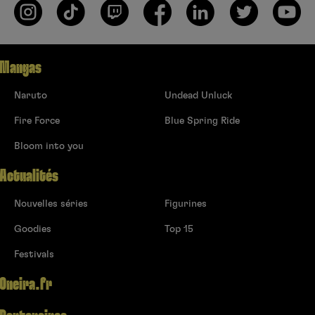
Mangas
Naruto
Undead Unluck
Fire Force
Blue Spring Ride
Bloom into you
Actualités
Nouvelles séries
Figurines
Goodies
Top 15
Festivals
Oneira.fr