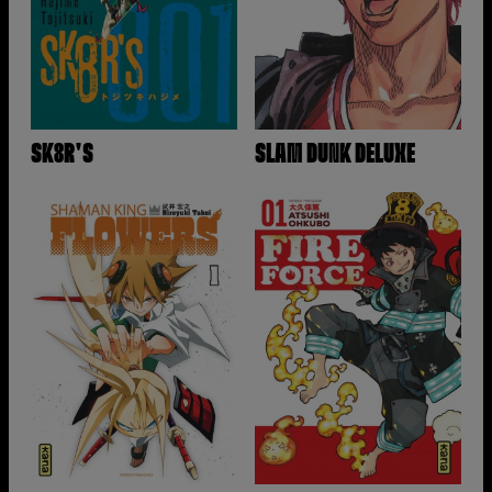
SK8R'S
SLAM DUNK DELUXE