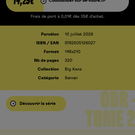
14,25€
Commander sur 9e-store.fr
Frais de port à 0,01€ dès 35€ d’achat.
Parution
10 juillet 2026
ISBN / EAN
9782505126027
Format
148x210
Nb de pages
320
Collection
Big Kana
Catégorie
Seinen
ODR –
Découvrir la série
TOME 2