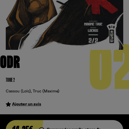
Créer un compte
Hunter x Hunter
Fire Force
Se connecter
S’inscrire
Black Butler
0
ODR
TOME 2
Cassou (Loïc)
,
Truc (Maxime)
Ajouter un avis