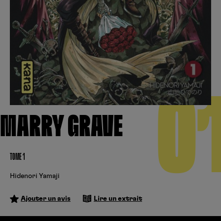
Créer un compte
Hunter x Hunter
Cultura
Fnac
Fire Force
Se connecter
S’inscrire
Black Butler
Kobo
0
MARRY GRAVE
TOME 1
Hidenori Yamaji
Ajouter un avis
Lire un extrait