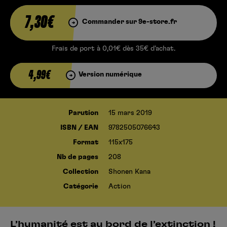
7,30€
Commander sur 9e-store.fr
Frais de port à 0,01€ dès 35€ d’achat.
4,99€
Version numérique
Parution
15 mars 2019
ISBN / EAN
9782505076643
Format
115x175
Nb de pages
208
Collection
Shonen Kana
Catégorie
Action
L’humanité est au bord de l’extinction !