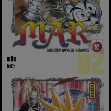
02
MÄR
TOME 2