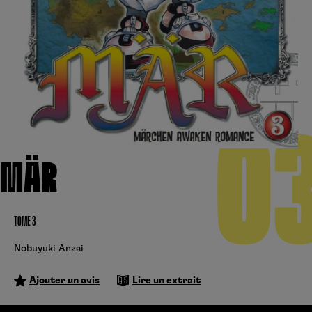
Créer un compte
Hunter x Hunter
Cultura
Fnac
Fire Force
Se connecter
S’inscrire
Black Butler
Kobo
0
MÄR
TOME 3
Nobuyuki Anzai
Ajouter un avis
Lire un extrait