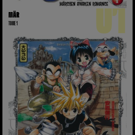
01
MÄR
TOME 1