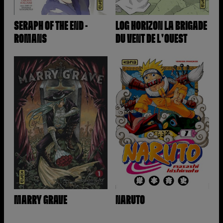
SERAPH OF THE END -
LOG HORIZON LA BRIGADE
ROMANS
DU VENT DE L'OUEST
MARRY GRAVE
NARUTO