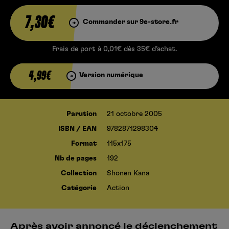
7,30€
Commander sur 9e-store.fr
Frais de port à 0,01€ dès 35€ d’achat.
4,99€
Version numérique
Parution
21 octobre 2005
ISBN / EAN
9782871298304
Format
115x175
Nb de pages
192
Collection
Shonen Kana
Catégorie
Action
Après avoir annoncé le déclenchement