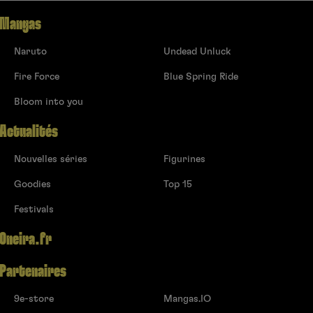
Mangas
Naruto
Undead Unluck
Fire Force
Blue Spring Ride
Bloom into you
Actualités
Nouvelles séries
Figurines
Goodies
Top 15
Festivals
Oneira.fr
Partenaires
9e-store
Mangas.IO