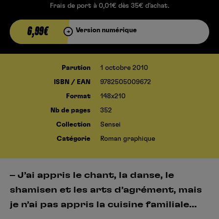
Frais de port à 0,01€ dès 35€ d’achat.
6,99€
Version numérique
Parution
1 octobre 2010
ISBN / EAN
9782505009672
Format
148x210
Nb de pages
352
Collection
Sensei
Catégorie
Roman graphique
– J’ai appris le chant, la danse, le
shamisen et les arts d’agrément, mais
je n’ai pas appris la cuisine familiale…