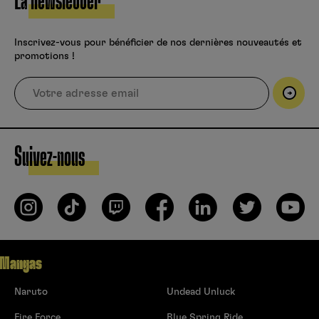
La newsletter
Inscrivez-vous pour bénéficier de nos dernières nouveautés et
promotions !
Suivez-nous
Mangas
Naruto
Undead Unluck
Fire Force
Blue Spring Ride