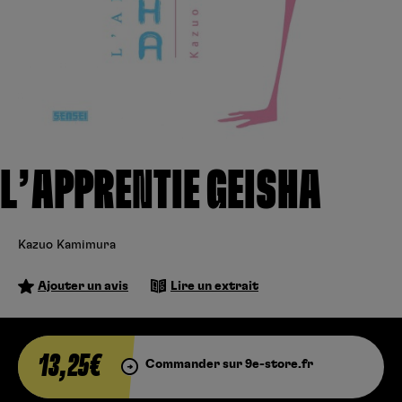
Créer un compte
Hunter x Hunter
Cultura
Fnac
Fire Force
Se connecter
S’inscrire
Black Butler
Kobo
L’APPRENTIE GEISHA
Kazuo Kamimura
Ajouter un avis
Lire un extrait
13,25€
Commander sur 9e-store.fr