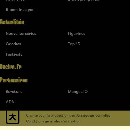
Bloom into you
Actualités
Nouvelles séries
Figurines
Goodies
Top 15
Festivals
Oneira.fr
Partenaires
9e-store
Mangas.IO
ADN
Charte pour la protection des données personnelles
Conditions générales d’utilisation
Contact