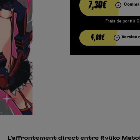
7,30€
Comman
Frais de port à 0
4,99€
Version 
L’affrontement direct entre Ryûko Matoi e