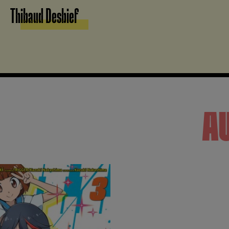
Thibaud Desbief
A