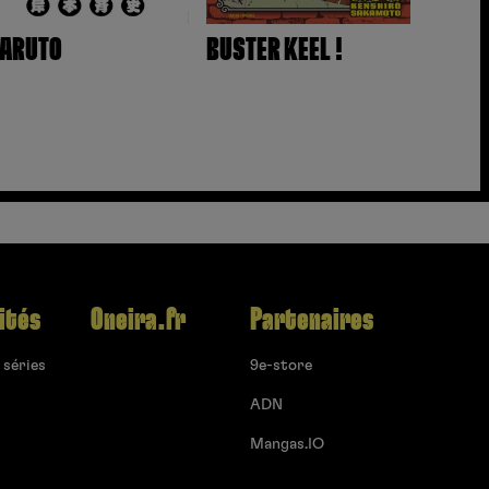
ARUTO
BUSTER KEEL !
ités
Oneira.fr
Partenaires
 séries
9e-store
ADN
Mangas.IO