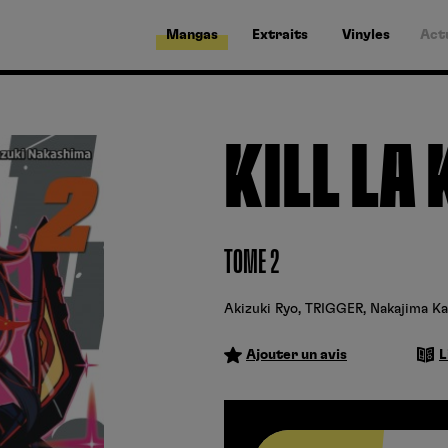
Mangas
Extraits
Vinyles
Act
KILL LA 
TOME 2
Akizuki Ryo
,
TRIGGER
,
Nakajima Ka
Ajouter un avis
L