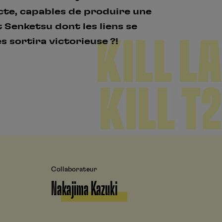
cte, capables de produire une
 Senketsu dont les liens se
KILL LA
s sortira victorieuse ?!
KILL T2
Collaborateur
Nakajima Kazuki