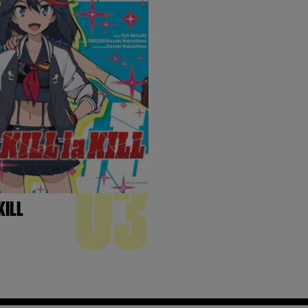
03
KILL