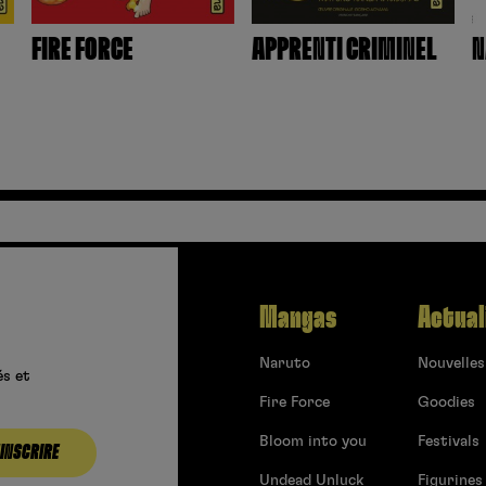
FIRE FORCE
APPRENTI CRIMINEL
N
Mangas
Actual
Naruto
Nouvelles
és et
Fire Force
Goodies
Bloom into you
Festivals
’INSCRIRE
Undead Unluck
Figurines