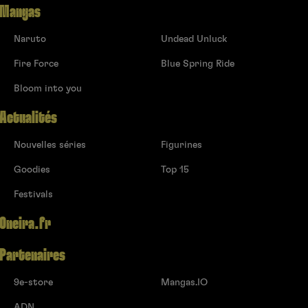
Mangas
Naruto
Undead Unluck
Fire Force
Blue Spring Ride
Bloom into you
Actualités
Nouvelles séries
Figurines
Goodies
Top 15
Festivals
Oneira.fr
Partenaires
9e-store
Mangas.IO
ADN