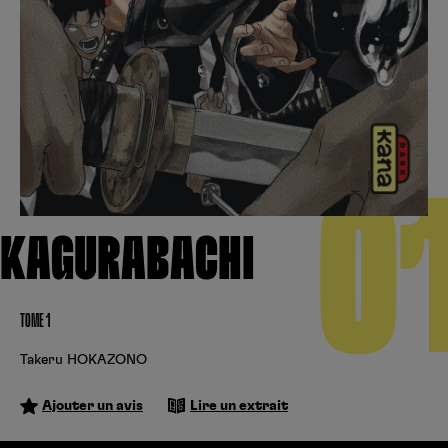
Créer un compte
Hunter x Hunter
Fire Force
Se connecter
S’inscrire
Black Butler
0
KAGURABACHI
TOME 1
Takeru HOKAZONO
Ajouter un avis
Lire un extrait