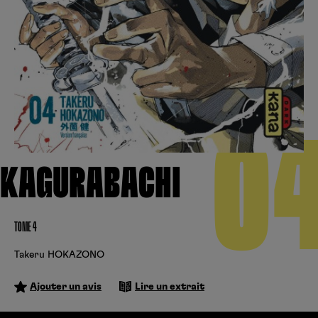
Créer un compte
Hunter x Hunter
Fire Force
Se connecter
S’inscrire
Black Butler
0
KAGURABACHI
TOME 4
Takeru HOKAZONO
Ajouter un avis
Lire un extrait