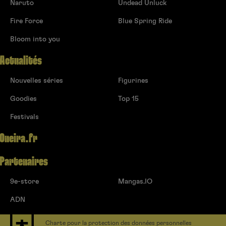
Naruto
Undead Unluck
Fire Force
Blue Spring Ride
Bloom into you
Actualités
Nouvelles séries
Figurines
Goodies
Top 15
Festivals
Oneira.fr
Partenaires
9e-store
Mangas.IO
ADN
Charte pour la protection des données personnelles