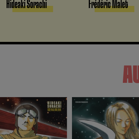
Hideaki Sorachi
Frédéric Malet
A