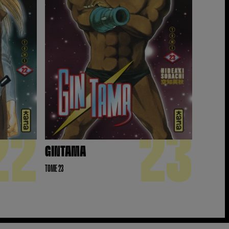
22
23
GINTAMA
TOME 23