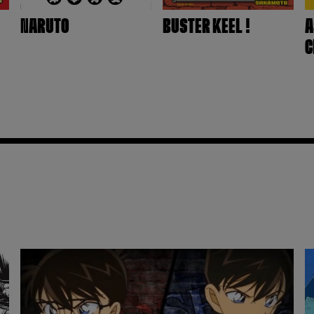
NARUTO
BUSTER KEEL !
A
C