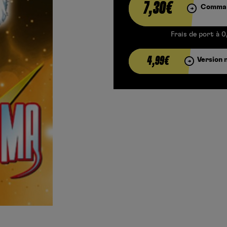
7,30€
Comman
Frais de port à 0
4,99€
Version 