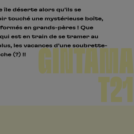
île déserte alors qu’ils se
oir touché une mystérieuse boîte,
sformés en grands-pères ! Que
qui est en train de se tramer au
plus, les vacances d’une soubrette-
GINTAMA
he (?) !!
T21