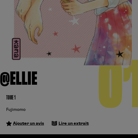
Créer un compte
Hunter x Hunter
Cultura
Fnac
Fire Force
Se connecter
S’inscrire
Black Butler
0
Kobo
@ELLIE
TOME 1
Fujimomo
Ajouter un avis
Lire un extrait