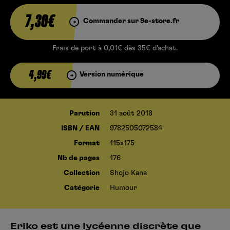
7,30€
Commander sur 9e-store.fr
Frais de port à 0,01€ dès 35€ d’achat.
4,99€
Version numérique
Parution
31 août 2018
ISBN / EAN
9782505072584
Format
115x175
Nb de pages
176
Collection
Shojo Kana
Catégorie
Humour
Eriko est une lycéenne discrète que