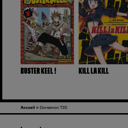
BUSTER KEEL !
KILL LA KILL
Accueil
Doraemon T30