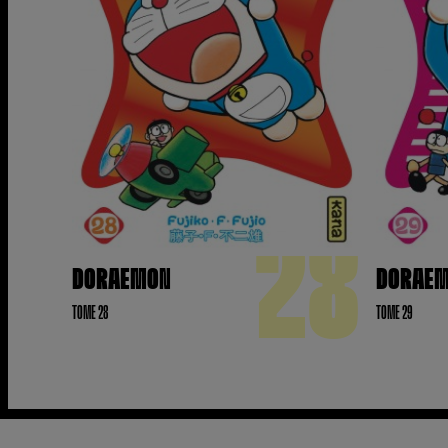
28
DORAEMON
DORAE
TOME 28
TOME 29