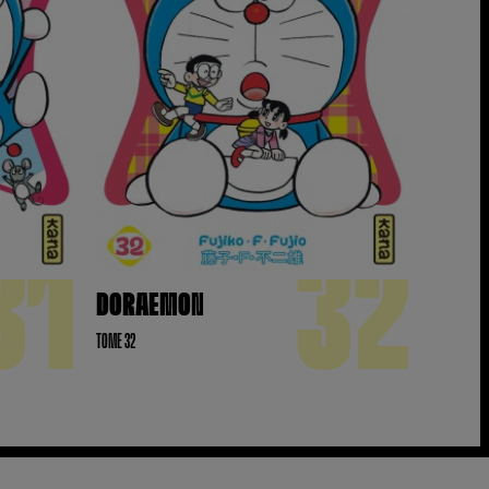
31
32
DORAEMON
TOME 32