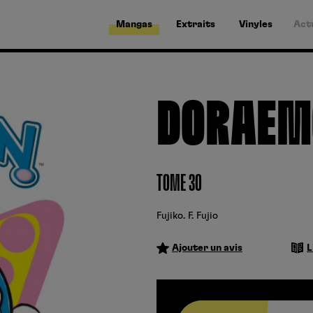
Mangas
Extraits
Vinyles
Act
DORAEM
TOME 30
Fujiko. F. Fujio
Ajouter un avis
L