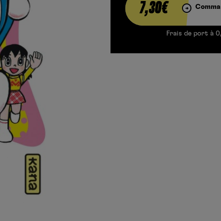
7,30€
Comman
Frais de port à 0