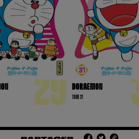
29
MON
DORAEMON
TOME 31