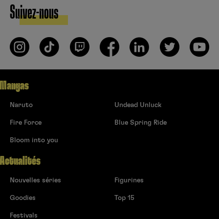
Suivez-nous
Mangas
Naruto
Undead Unluck
Fire Force
Blue Spring Ride
Bloom into you
Actualités
Nouvelles séries
Figurines
Goodies
Top 15
Festivals