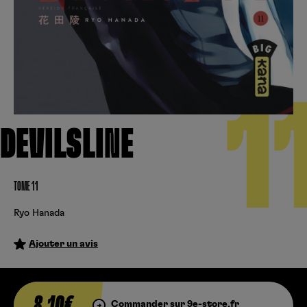
Créer un compte
Hunter x Hunter
Cultura
Fnac
Fire Force
Se connecter
S’inscrire
Black Butler
1
Kobo
DEVILSLINE
TOME 11
Ryo Hanada
Ajouter un avis
8,10€
Commander sur 9e-store.fr