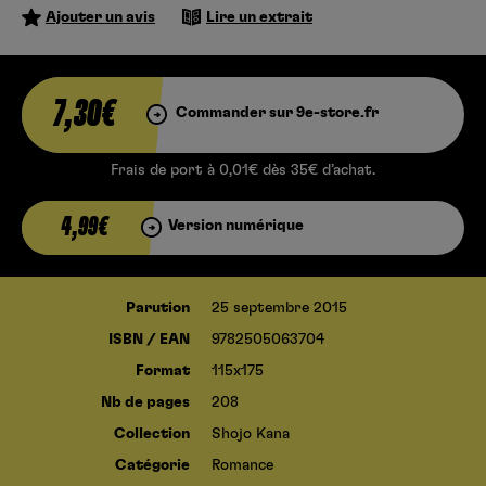
Ajouter un avis
Lire un extrait
7,30€
Commander sur 9e-store.fr
Frais de port à 0,01€ dès 35€ d’achat.
4,99€
Version numérique
Parution
25 septembre 2015
ISBN / EAN
9782505063704
Format
115x175
Nb de pages
208
Collection
Shojo Kana
Catégorie
Romance