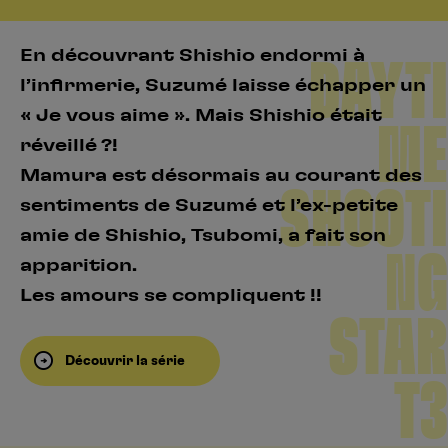
En découvrant Shishio endormi à
DAYTI
l’infirmerie, Suzumé laisse échapper un
« Je vous aime ». Mais Shishio était
ME
réveillé ?!
Mamura est désormais au courant des
SHOOTI
sentiments de Suzumé et l’ex-petite
amie de Shishio, Tsubomi, a fait son
NG
apparition.
Les amours se compliquent !!
STAR
Découvrir la série
T3