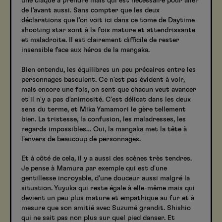
une claque à prendre mais qui est nécessaire pour aller
de l'avant aussi. Sans compter que les deux
déclarations que l'on voit ici dans ce tome de Daytime
shooting star sont à la fois mature et attendrissante
et maladroite. Il est clairement difficile de rester
insensible face aux héros de la mangaka.
Bien entendu, les équilibres un peu précaires entre les
personnages basculent. Ce n'est pas évident à voir,
mais encore une fois, on sent que chacun veut avancer
et il n'y a pas d'animosité. C'est délicat dans les deux
sens du terme, et Mika Yamamori le gère tellement
bien. La tristesse, la confusion, les maladresses, les
regards impossibles… Oui, la mangaka met la tête à
l'envers de beaucoup de personnages.
Et à côté de cela, il y a aussi des scènes très tendres.
Je pense à Mamura par exemple qui est d'une
gentillesse incroyable, d'une douceur aussi malgré la
situation. Yuyuka qui reste égale à elle-même mais qui
devient un peu plus mature et empathique au fur et à
mesure que son amitié avec Suzumé grandit. Shishio
qui ne sait pas non plus sur quel pied danser. Et