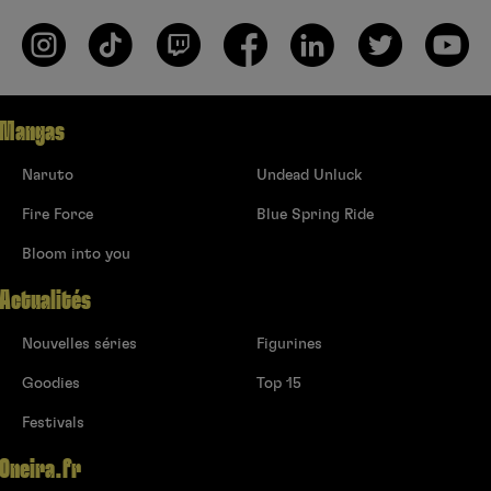
Mangas
Naruto
Undead Unluck
Fire Force
Blue Spring Ride
Bloom into you
Actualités
Nouvelles séries
Figurines
Goodies
Top 15
Festivals
Oneira.fr