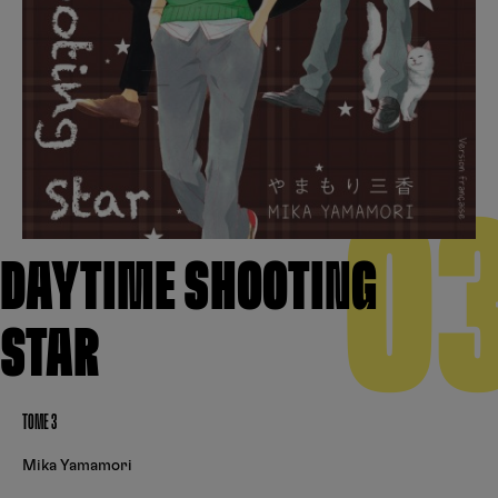
Créer un compte
Hunter x Hunter
Cultura
Fnac
Fire Force
Se connecter
S’inscrire
Black Butler
Kobo
0
DAYTIME SHOOTING
STAR
TOME 3
Mika Yamamori