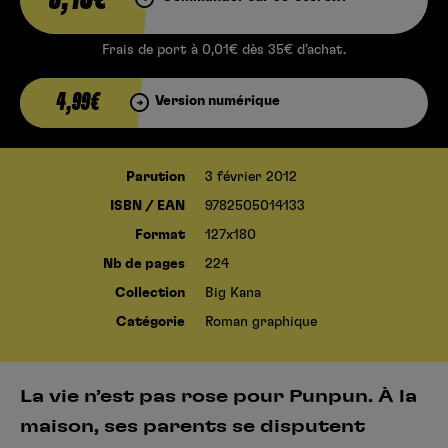
Frais de port à 0,01€ dès 35€ d’achat.
4,99€
Version numérique
Parution
3 février 2012
ISBN / EAN
9782505014133
Format
127x180
Nb de pages
224
Collection
Big Kana
Catégorie
Roman graphique
La vie n’est pas rose pour Punpun. À la
maison, ses parents se disputent