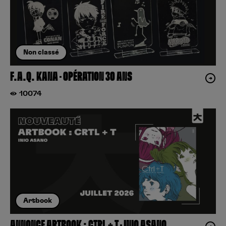
Non classé
F.A.Q. KANA – OPÉRATION 30 ANS
10074
Artbook
ANNONCE ARTBOOK : CTRL + T – INIO ASANO