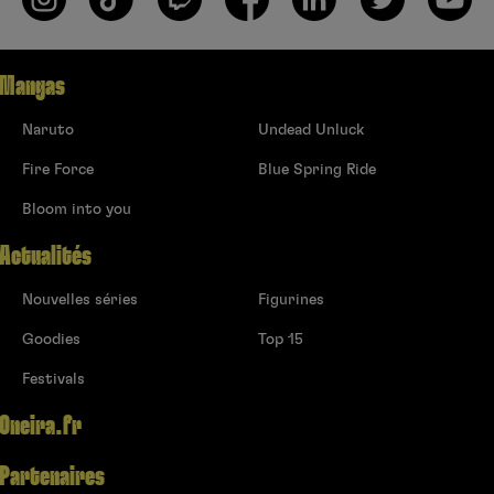
Mangas
Naruto
Undead Unluck
Fire Force
Blue Spring Ride
Bloom into you
Actualités
Nouvelles séries
Figurines
Goodies
Top 15
Festivals
Oneira.fr
Partenaires