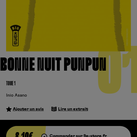
Créer un compte
Hunter x Hunter
Cultura
Fnac
Fire Force
Se connecter
S’inscrire
Black Butler
0
Kobo
BONNE NUIT PUNPUN
TOME 1
Inio Asano
Ajouter un avis
Lire un extrait
8,10€
Commander sur 9e-store.fr