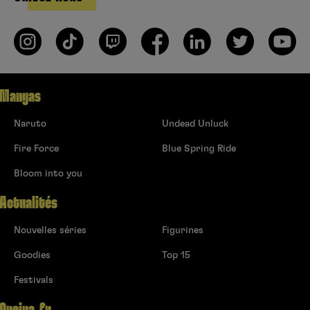
Mangas
Naruto
Undead Unluck
Fire Force
Blue Spring Ride
Bloom into you
Actualités
Nouvelles séries
Figurines
Goodies
Top 15
Festivals
Oneira.fr