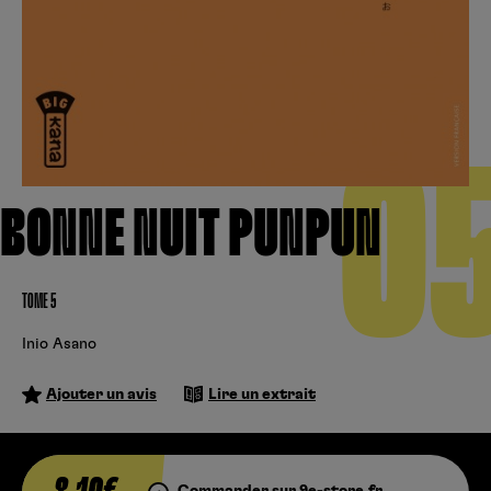
Créer un compte
Hunter x Hunter
Cultura
Fnac
Fire Force
Se connecter
S’inscrire
Black Butler
0
Kobo
BONNE NUIT PUNPUN
TOME 5
Inio Asano
Ajouter un avis
Lire un extrait
Commander sur 9e-store.fr