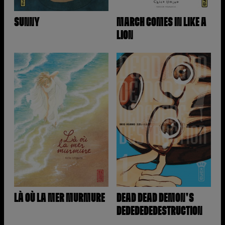
SUNNY
MARCH COMES IN LIKE A
LION
LÀ OÙ LA MER MURMURE
DEAD DEAD DEMON'S
DEDEDEDEDESTRUCTION