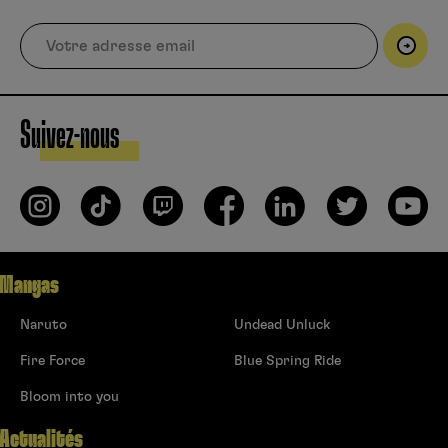
Suivez-nous
Mangas
Naruto
Undead Unluck
Fire Force
Blue Spring Ride
Bloom into you
Actualités