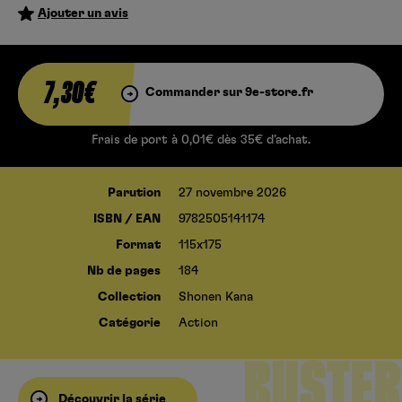
Ajouter un avis
7,30€
Commander sur 9e-store.fr
Frais de port à 0,01€ dès 35€ d’achat.
BEET
Parution
27 novembre 2026
ISBN / EAN
9782505141174
Format
115x175
THE
Nb de pages
184
Collection
Shonen Kana
VANDEL
Catégorie
Action
BUSTER
Découvrir la série