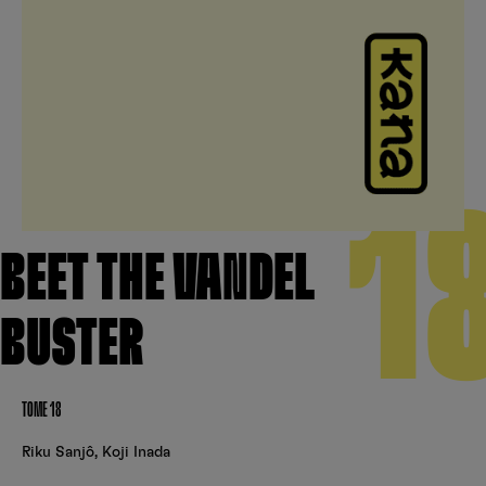
Créer un compte
Hunter x Hunter
Fire Force
Se connecter
S’inscrire
Black Butler
1
BEET THE VANDEL
BUSTER
TOME 18
Riku Sanjô
,
Koji Inada