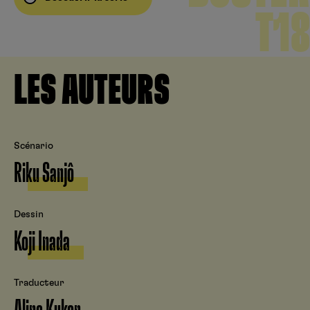
T18
LES AUTEURS
Scénario
Riku Sanjô
Dessin
Koji Inada
Traducteur