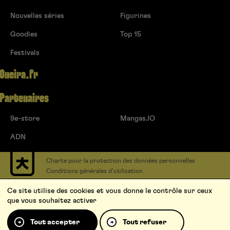
Nouvelles séries
Figurines
Goodies
Top 15
Festivals
Oneira.fr
Partenaires
9e-store
Mangas.IO
ADN
Charte pour la protection des données personnelles
Conditions générales d’utilisation
Contact
Ce site utilise des cookies et vous donne le contrôle sur ceux
Soumettre un projet
que vous souhaitez activer
Proposer une série
Qui sommes-nous ?
Tout accepter
Tout refuser