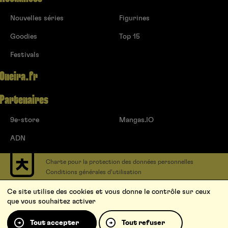
Nouvelles séries
Figurines
Goodies
Top 15
Festivals
Oneira.fr
Partenaires
9e-store
Mangas.IO
ADN
Charte pour la protection des données personnelles
Conditions générales d’utilisation
Contact
Ce site utilise des cookies et vous donne le contrôle sur ceux
Soumettre un projet
que vous souhaitez activer
Proposer une série
Qui sommes-nous ?
Tout accepter
Tout refuser