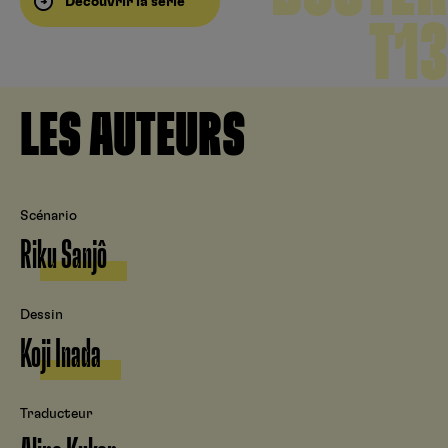
Découvrir la série
T13
LES AUTEURS
Scénario
Riku Sanjô
Dessin
Koji Inada
Traducteur