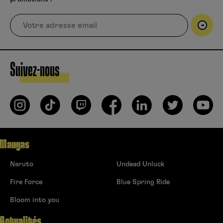
Suivez-nous
Mangas
Naruto
Undead Unluck
Fire Force
Blue Spring Ride
Bloom into you
Actualités