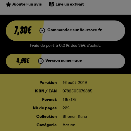
Ajouter un avis
Lire un extrait
7,30€
Commander sur 9e-store.fr
Frais de port à 0,01€ dès 35€ d’achat.
4,99€
Version numérique
Parution
16 août 2019
ISBN / EAN
9782505079385
Format
115x175
Nb de pages
224
Collection
Shonen Kana
Catégorie
Action