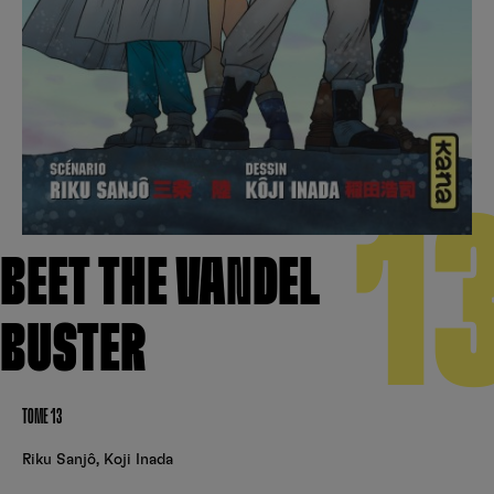
Créer un compte
Hunter x Hunter
Cultura
Fnac
Fire Force
Se connecter
S’inscrire
Black Butler
Kobo
1
BEET THE VANDEL
BUSTER
TOME 13
Riku Sanjô
,
Koji Inada