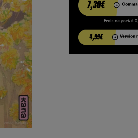
7,30€
Comman
Frais de port à 0
4,99€
Version 