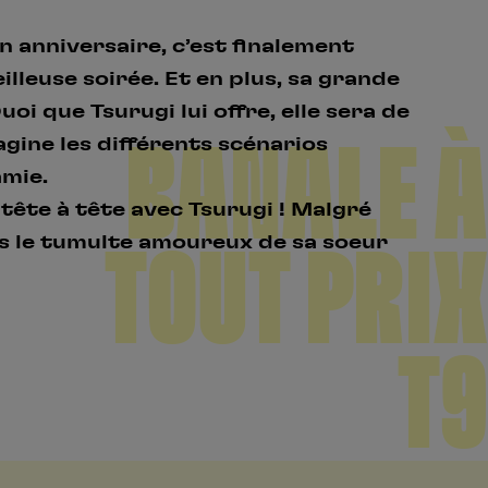
on anniversaire, c’est finalement
illeuse soirée. Et en plus, sa grande
oi que Tsurugi lui offre, elle sera de
BANALE À
agine les différents scénarios
amie.
 tête à tête avec Tsurugi ! Malgré
ns le tumulte amoureux de sa soeur
TOUT PRIX
T9