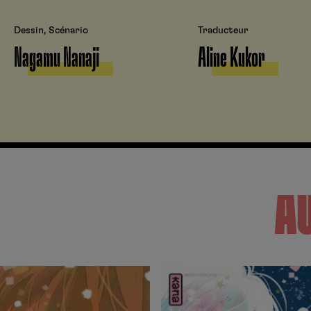
Dessin, Scénario
Traducteur
Nagamu Nanaji
Aline Kukor
A