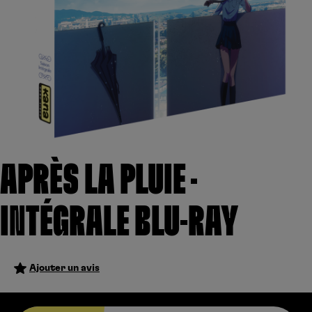
Créer un compte
Hunter x Hunter
Fire Force
Se connecter
S’inscrire
Black Butler
APRÈS LA PLUIE –
INTÉGRALE BLU-RAY
Ajouter un avis