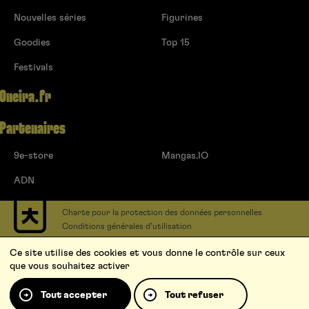
Nouvelles séries
Figurines
Goodies
Top 15
Festivals
Oneira.fr
Partenaires
9e-store
Mangas.IO
ADN
Charte pour la protection des données personnelles
Conditions générales d’utilisation
Contact
Ce site utilise des cookies et vous donne le contrôle sur ceux
Soumettre un projet
que vous souhaitez activer
Proposer une série
Qui sommes-nous ?
Tout accepter
Tout refuser