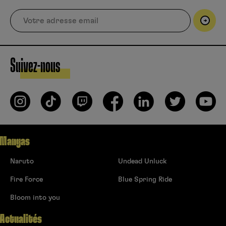
Suivez-nous
Mangas
Naruto
Undead Unluck
Fire Force
Blue Spring Ride
Bloom into you
Actualités