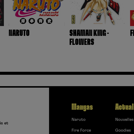
NARUTO
SHAMAN KING -
F
FLOWERS
Mangas
Actual
Naruto
Nouvelles
és et
Fire Force
Goodies