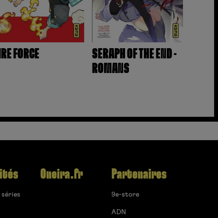
IRE FORCE
SERAPH OF THE END -
ROMANS
ités
Oneira.fr
Partenaires
 séries
9e-store
ADN