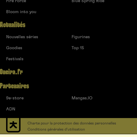
Fire Force
Blue Spring Ride
Bloom into you
Actualités
Nouvelles séries
Figurines
Goodies
Top 15
Festivals
Oneira.fr
Partenaires
9e-store
Mangas.IO
ADN
Charte pour la protection des données personnelles
Conditions générales d’utilisation
Contact