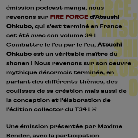
FORCE,
Créer un compte
émission podcast manga, nous
Hunter x Hunter
revenons sur
FIRE FORCE
d’Atsushi
D’ATSU
Fire Force
Ohkubo
, qui s’est terminé en France
Se connecter
S’inscrire
cet été avec son volume 34 !
Black Butler
SHI
Combattre le feu par le feu,
Atsushi
Ohkubo
est un véritable maître du
OHKUB
shonen ! Nous revenons sur son oeuvre
mythique désormais terminée, en
O
parlant des différents thèmes, des
coulisses de sa création mais aussi de
la conception et l’élaboration de
l’édition collector du T34 ! 🚨
Une émission présentée par Maxime
Bender, avec la participation