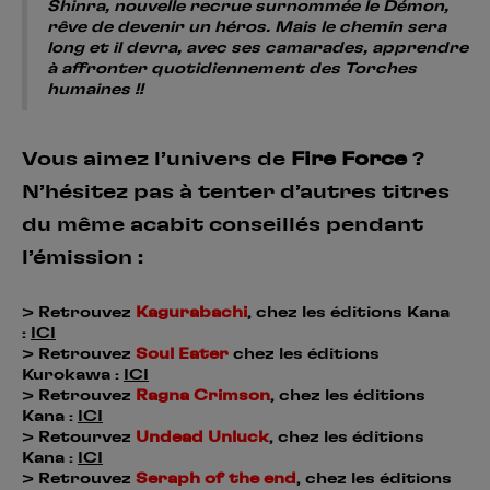
Shinra, nouvelle recrue surnommée le Démon,
rêve de devenir un héros. Mais le chemin sera
long et il devra, avec ses camarades, apprendre
à affronter quotidiennement des Torches
humaines !!
Vous aimez l’univers de
Fire Force
?
N’hésitez pas à tenter d’autres titres
du même acabit conseillés pendant
l’émission :
> Retrouvez
Kagurabachi
, chez les éditions Kana
:
ICI
> Retrouvez
Soul Eater
chez les éditions
Kurokawa :
ICI
> Retrouvez
Ragna Crimson
, chez les éditions
Kana :
ICI
> Retourvez
Undead Unluck
, chez les éditions
Kana :
ICI
> Retrouvez
Seraph of the end
, chez les éditions