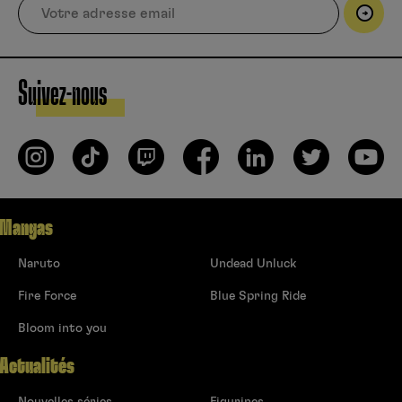
Suivez-nous
Mangas
Naruto
Undead Unluck
Fire Force
Blue Spring Ride
Bloom into you
Actualités
Nouvelles séries
Figurines