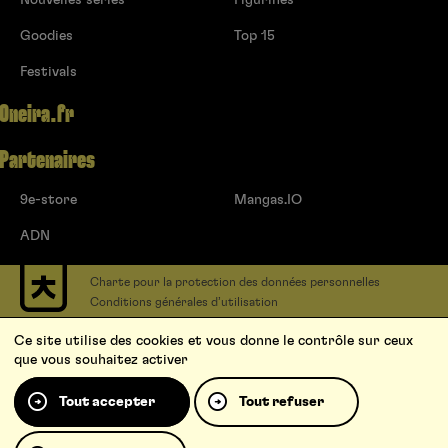
Goodies
Top 15
Festivals
Oneira.fr
Partenaires
9e-store
Mangas.IO
ADN
Charte pour la protection des données personnelles
Conditions générales d’utilisation
Contact
Ce site utilise des cookies et vous donne le contrôle sur ceux
Soumettre un projet
que vous souhaitez activer
Proposer une série
Qui sommes-nous ?
Tout accepter
Tout refuser