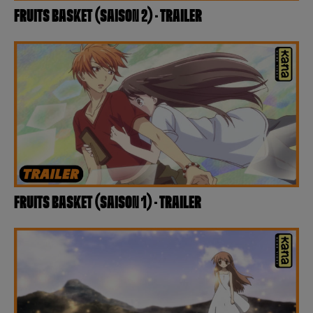
Créer un compte
FRUITS BASKET (SAISON 2) – TRAILER
Hunter x Hunter
Fire Force
Se connecter
S’inscrire
Black Butler
FRUITS BASKET (SAISON 1) – TRAILER