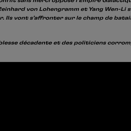
onflit sans merci oppose l’Empire Galactique
. Reinhard von Lohengramm et Yang Wen-Li
 Ils vont s’affronter sur le champ de batail
oblesse décadente et des politiciens corrom