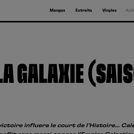
Mangas
Extraits
Vinyles
Act
LA GALAXIE (SAISO
ctoire influera le court de l’Histoire… Cal