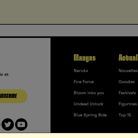
Mangas
Actual
Naruto
Nouvelles
és et
Fire Force
Goodies
Bloom into you
Festivals
’INSCRIRE
Undead Unluck
Figurines
Blue Spring Ride
Top 15