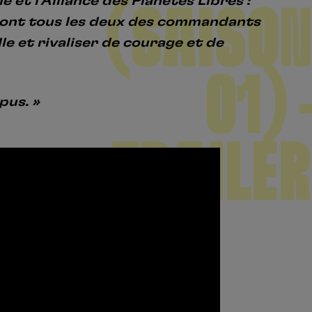
 et l’Alliance des Planètes Libres :
(SAISON
 sont tous les deux des commandants
Créer un compte
One Piece
le et rivaliser de courage et de
Hunter x Hunter
Se connecter
S’inscrire
01) –
Fire Force
pus. »
Black Butler
TRAILER