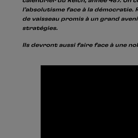
calendrier du Reich, année 487. Un c
l’absolutisme face à la démocratie
de vaisseau promis à un grand avenir.
stratégies.
Ils devront aussi faire face à une n