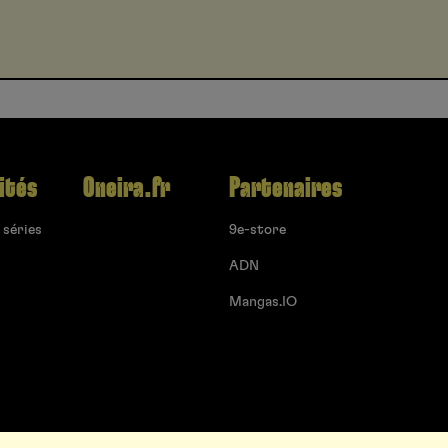
ités
Oneira.fr
Partenaires
 séries
9e-store
ADN
Mangas.IO