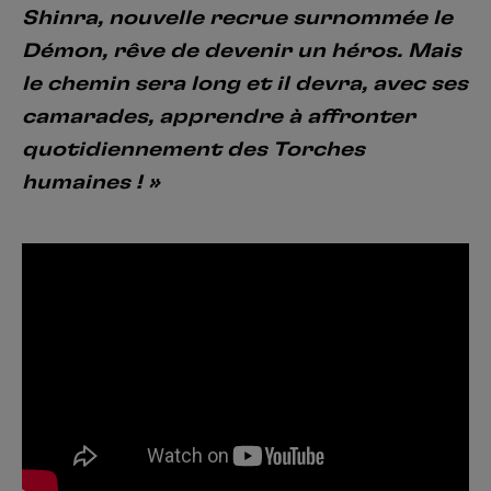
Créer un compte
Shinra, nouvelle recrue surnommée le
Hunter x Hunter
Démon, rêve de devenir un héros. Mais
Fire Force
le chemin sera long et il devra, avec ses
Se connecter
S’inscrire
camarades, apprendre à affronter
Black Butler
quotidiennement des Torches
humaines ! »