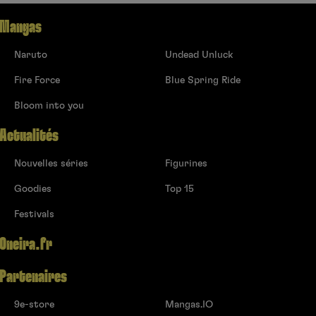
Mangas
Naruto
Undead Unluck
Fire Force
Blue Spring Ride
Bloom into you
Actualités
Nouvelles séries
Figurines
Goodies
Top 15
Festivals
Oneira.fr
Partenaires
9e-store
Mangas.IO