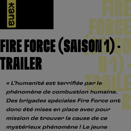
FIRE
Panneau de gestion des cookies
FORCE
ACTUALITÉS
RECHERCHER
SE CONNECTER
(SAISO
FIRE FORCE (SAISON 1) –
PLANNING
N 1) –
TRAILER
UNIVERS
Rechercher
TRAILE
Mot de passe oublié?
MÉDIAS
Se connecter
« L’humanité est terrifiée par le
RECHERCHES
phénomène de combustion humaine.
R
VINYLES
POPULAIRES
Pas encore de compte ?
Des brigades spéciales Fire Force ont
Naruto
donc été mises en place avec pour
Créez un compte en quelques clics pour donner votre avis,
noter nos produits et profiter de nos offres exclusives.
Death Note
mission de trouver la cause de ce
mystérieux phénomène ! Le jeune
One Piece