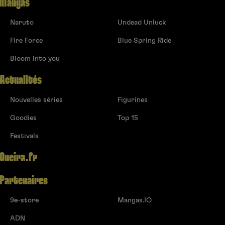
Mangas
Naruto
Undead Unluck
Fire Force
Blue Spring Ride
Bloom into you
Actualités
Nouvelles séries
Figurines
Goodies
Top 15
Festivals
Oneira.fr
Partenaires
9e-store
Mangas.IO
ADN