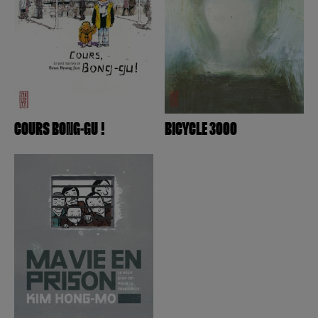
Créer un compte
Hunter x Hunter
Fire Force
Se connecter
S’inscrire
Black Butler
COURS BONG-GU !
BICYCLE 3000