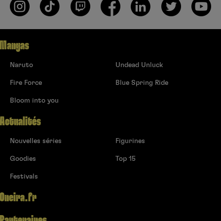
Mangas
Naruto
Undead Unluck
Fire Force
Blue Spring Ride
Bloom into you
Actualités
Nouvelles séries
Figurines
Goodies
Top 15
Festivals
Oneira.fr
Partenaires