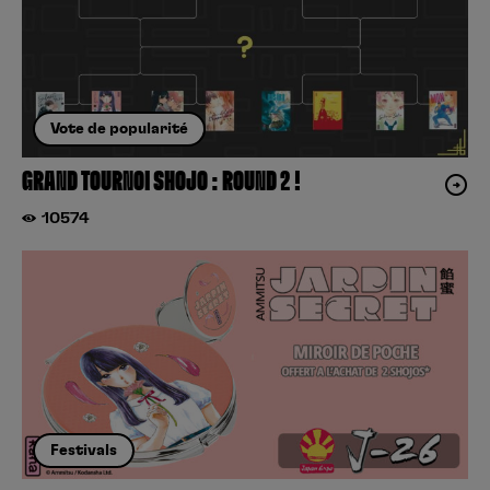
Vote de popularité
GRAND TOURNOI SHOJO : ROUND 2 !
10574
Festivals