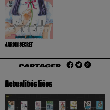
Créer un compte
Hunter x Hunter
Fire Force
Se connecter
S’inscrire
Black Butler
JARDIN SECRET
PARTAGER
Actualités liées