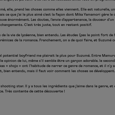
mé, elle, prend les choses comme elles viennent. Elle est naturelle, 
ais ce que j'ai le plus aimé c'est la façon dont Mika Yamamori gère 
ouve énormément. Les doutes, l'envie d'appartenance, la douceur d'un l
 changements. C'est très juste, tout en restant positif.
es de la vie de lycéenne, bien entendu. Les études (pas le point fort d
 prémices de la romance. Franchement, on a de quoi faire, et Suzumé 
el potentiel boyfriend me plairait le plus pour Suzumé. Entre Mamura
lle opinion de lui, même s'il semble être un garçon adorable. le secon
kas « shojo » ont l'habitude de narrer ce genre de romance, et il n'y 
t, bien entendu, mais il faut voir comment les choses se développent. En
ooting star. Il y a tous les ingrédients que j'aime dans le genre, et 
nce. Très contente de cette découverte !