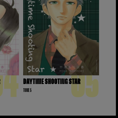
04
05
R
DAYTIME SHOOTING STAR
TOME 5