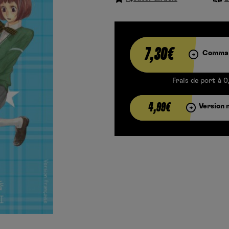
7,30€
Comman
Frais de port à 0
4,99€
Version 