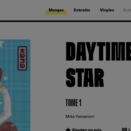
Mangas
Extraits
Vinyles
Act
DAYTIME
STAR
TOME 1
Mika Yamamori
Ajouter un avis
L