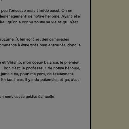
un peu fonceuse mais timide aussi. On en
le déménagement de notre héroïne. Ayant été
ieu qu'on a connu toute sa vie et qui n'est
e Suzumé…), les sorties, des camarades
commence à être très bien entourée, donc la
 et Shishio, mon coeur balance. le premier
d… bon c'est le professeur de notre héroïne,
a jamais eu, pour ma part, de traitement
 tout cas, il y a du potentiel, et ça, c'est
on sent cette petite étincelle