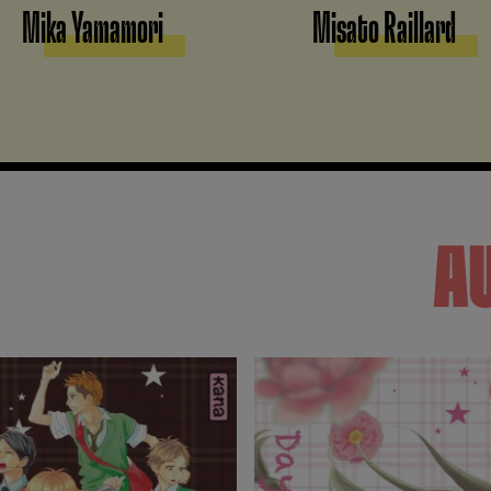
Mika Yamamori
Misato Raillard
A