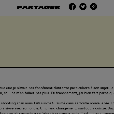
PARTAGER
ue que je n'avais pas forcément d'attente particulière à son sujet. le
 et il ne m'en fallait pas plus. Et franchement, j'ai bien fait parce q
e shooting star nous fait suivre Suzumé dans sa toute nouvelle vie.
o à vivre avec son oncle. Un grand changement, surtout à quinze. Suzu
'étranger, et parvenir à se faire de nouveaux amis. Tout un programme