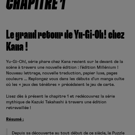
CHAPITRE 1
Créer un compte
Hunter x Hunter
Fire Force
Se connecter
S’inscrire
Le grand retour de Yu-Gi-Oh! chez
Black Butler
Kana !
Yu-Gi-Oh!, série phare chez Kana revient sur le devant de la
scène à travers une nouvelle édition : l’édition Millénium !
Nouveau lettrage, nouvelle traduction, papier luxe, pages
couleurs … Replongez vous dans les débuts d’un manga culte
où les « jeux des ténèbres » précédaient le jeu de carte.
Lisez dès à présent le chapitre 1 et redécouvrez la série
mythique de Kazuki Takahashi à travers une édition
retravaillée !
Résumé :
Depuis sa découverte au tout début de ce siècle, le Puzzle