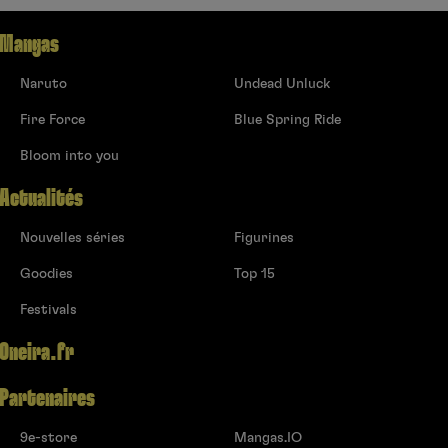
Mangas
Naruto
Undead Unluck
Fire Force
Blue Spring Ride
Bloom into you
Actualités
Nouvelles séries
Figurines
Goodies
Top 15
Festivals
Oneira.fr
Partenaires
9e-store
Mangas.IO