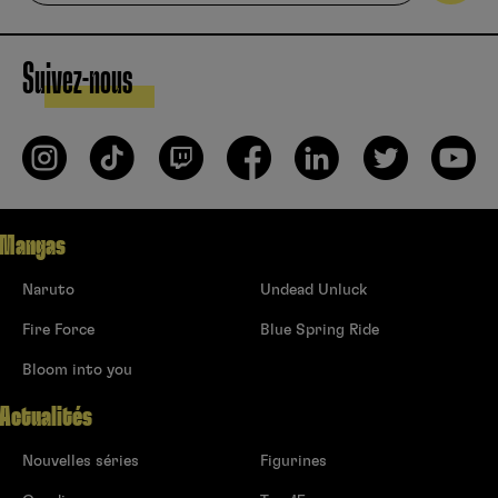
Suivez-nous
Mangas
Naruto
Undead Unluck
Fire Force
Blue Spring Ride
Bloom into you
Actualités
Nouvelles séries
Figurines