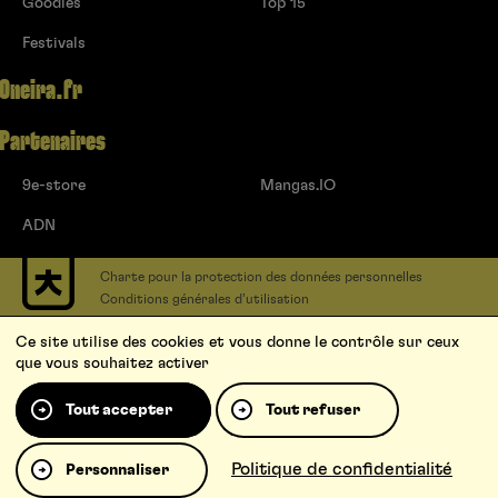
Goodies
Top 15
Festivals
Oneira.fr
Partenaires
9e-store
Mangas.IO
ADN
Charte pour la protection des données personnelles
Conditions générales d’utilisation
Contact
Ce site utilise des cookies et vous donne le contrôle sur ceux
Soumettre un projet
que vous souhaitez activer
Proposer une série
Qui sommes-nous ?
Tout accepter
Tout refuser
Politique de confidentialité
Personnaliser