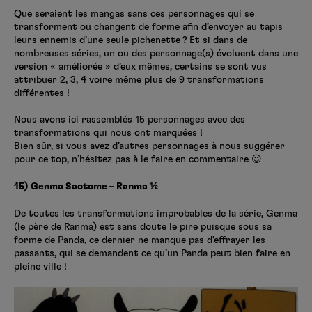
Créer un compte
Que seraient les mangas sans ces personnages qui se
Hunter x Hunter
transforment ou changent de forme afin d’envoyer au tapis
leurs ennemis d’une seule pichenette ? Et si dans de
Fire Force
nombreuses séries, un ou des personnage(s) évoluent dans une
Se connecter
S’inscrire
version « améliorée » d’eux mêmes, certains se sont vus
Black Butler
attribuer 2, 3, 4 voire même plus de 9 transformations
différentes !
Nous avons ici rassemblés 15 personnages avec des
transformations qui nous ont marquées !
Bien sûr, si vous avez d’autres personnages à nous suggérer
pour ce top, n’hésitez pas à le faire en commentaire 😉
15) Genma Saotome – Ranma ½
De toutes les transformations improbables de la série, Genma
(le père de Ranma) est sans doute le pire puisque sous sa
forme de Panda, ce dernier ne manque pas d’effrayer les
passants, qui se demandent ce qu’un Panda peut bien faire en
pleine ville !