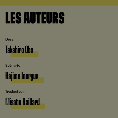
LES AUTEURS
Dessin
Takahiro Oba
Scénario
Hajime Inoryuu
Traducteur
Misato Raillard