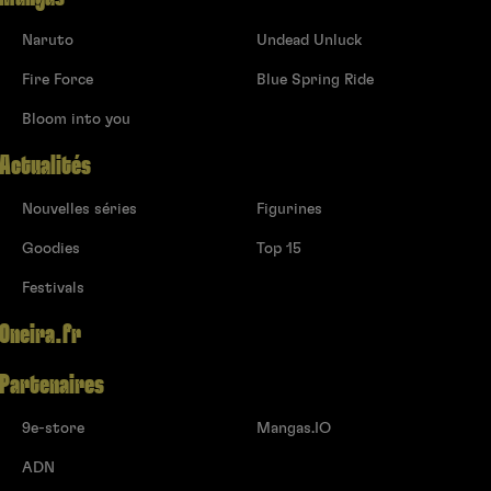
Naruto
Undead Unluck
Fire Force
Blue Spring Ride
Bloom into you
Actualités
Nouvelles séries
Figurines
Goodies
Top 15
Festivals
Oneira.fr
Partenaires
9e-store
Mangas.IO
ADN