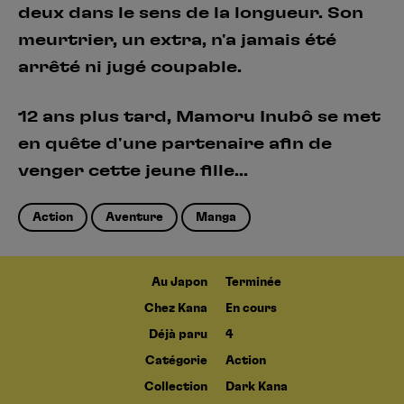
deux dans le sens de la longueur. Son
meurtrier, un extra, n'a jamais été
arrêté ni jugé coupable.
12 ans plus tard, Mamoru Inubô se met
en quête d'une partenaire afin de
venger cette jeune fille...
Action
Aventure
Manga
Au Japon
Terminée
Chez Kana
En cours
Déjà paru
4
Catégorie
Action
Collection
Dark Kana