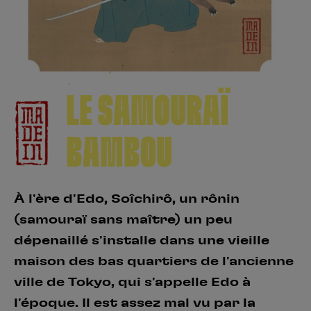
Créer un compte
Hunter x Hunter
Fire Force
Se connecter
S’inscrire
Black Butler
LE SAMOURAÏ
BAMBOU
À l'ère d'Edo, Soîchirô, un rônin
(samouraï sans maître) un peu
dépenaillé s'installe dans une vieille
maison des bas quartiers de l'ancienne
ville de Tokyo, qui s'appelle Edo à
l'époque. Il est assez mal vu par la