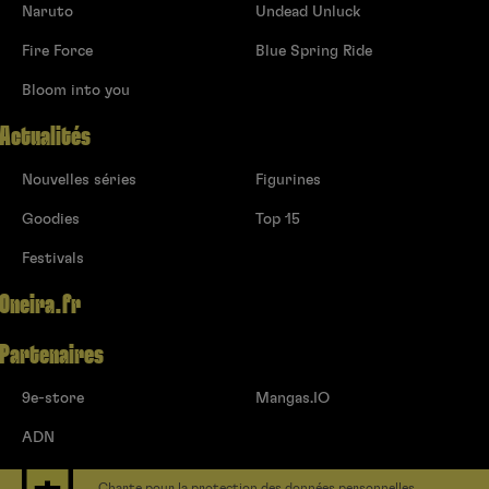
Naruto
Undead Unluck
Fire Force
Blue Spring Ride
Bloom into you
Actualités
Nouvelles séries
Figurines
Goodies
Top 15
Festivals
Oneira.fr
Partenaires
9e-store
Mangas.IO
ADN
Charte pour la protection des données personnelles